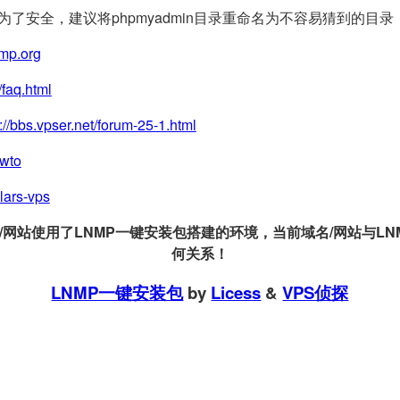
(为了安全，建议将phpmyadmin目录重命名为不容易猜到的目录
nmp.org
/faq.html
://bbs.vpser.net/forum-25-1.html
owto
llars-vps
站使用了LNMP一键安装包搭建的环境，当前域名/网站与LNMP
何关系！
LNMP一键安装包
by
Licess
&
VPS侦探