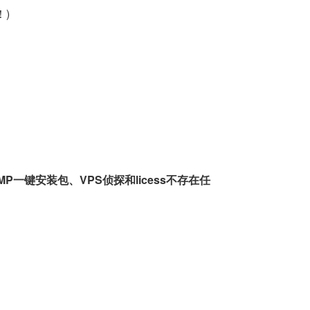
！)
一键安装包、VPS侦探和licess不存在任